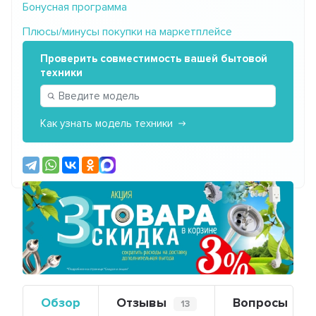
Бонусная программа
Плюсы/минусы покупки на маркетплейсе
Проверить совместимость вашей бытовой
техники
Как узнать модель техники
Предыдущий
Сле
Обзор
Отзывы
Вопросы
13
0