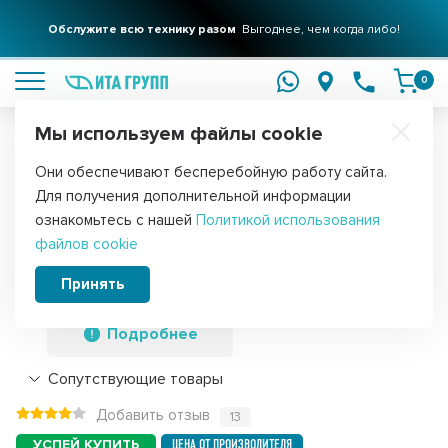
Обслужите всю технику разом
Выгоднее, чем когда либо!
подробнее
0
Мы используем файлы cookie
Обратите внимание!
Они обеспечивают бесперебойную работу сайта.
Главная
Фильтры для воды
Картриджи
Картриджи грубой оч
Для получения дополнительной информации
Картридж для фильтра воды ИТА
ознакомьтесь с нашей
Политикой использования
файлов cookie
полипропиленовый PP 5" 20 мкм,
F30105-20
Принять
Подробнее
Сопутствующие товары
Добавить отзыв
13