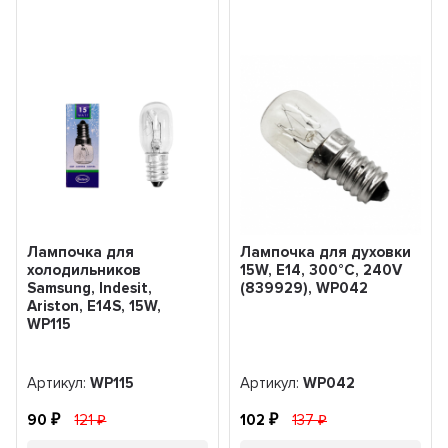
Лампочка для
Лампочка для духовки
холодильников
15W, E14, 300°C, 240V
Samsung, Indesit,
(839929), WP042
Ariston, E14S, 15W,
WP115
Артикул:
WP115
Артикул:
WP042
90
121
102
137