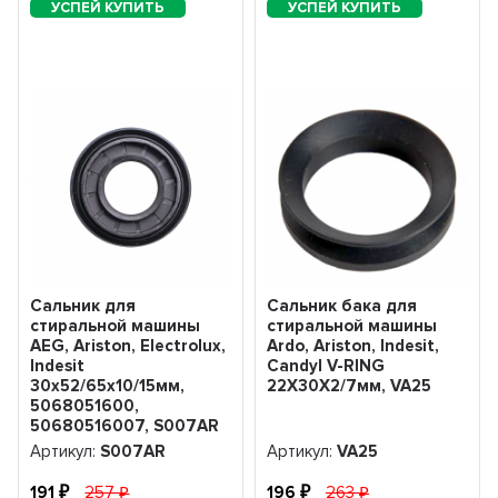
Сальник для
Сальник бака для
стиральной машины
стиральной машины
AEG, Ariston, Electrolux,
Ardo, Ariston, Indesit,
Indesit
Candyl V-RING
30x52/65x10/15мм,
22X30X2/7мм, VA25
5068051600,
50680516007, S007AR
Артикул:
S007AR
Артикул:
VA25
191
257
196
263