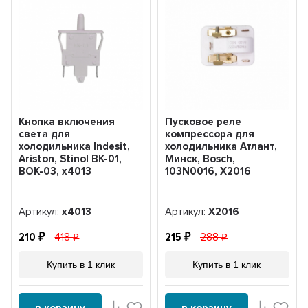
Кнопка включения
Пусковое реле
света для
компрессора для
холодильника Indesit,
холодильника Атлант,
Ariston, Stinol ВК-01,
Минск, Bosch,
ВОК-03, x4013
103N0016, X2016
Артикул:
x4013
Артикул:
X2016
210
418
215
288
Купить в 1 клик
Купить в 1 клик
в корзину
в корзину