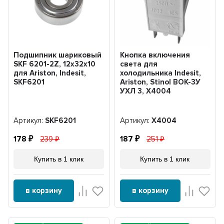
Подшипник шариковый
Кнопка включения
SKF 6201-2Z, 12х32х10
света для
для Ariston, Indesit,
холодильника Indesit,
SKF6201
Ariston, Stinol ВОК-3У
УХЛ 3, Х4004
Артикул:
SKF6201
Артикул:
Х4004
178
239
187
251
Купить в 1 клик
Купить в 1 клик
в корзину
в корзину