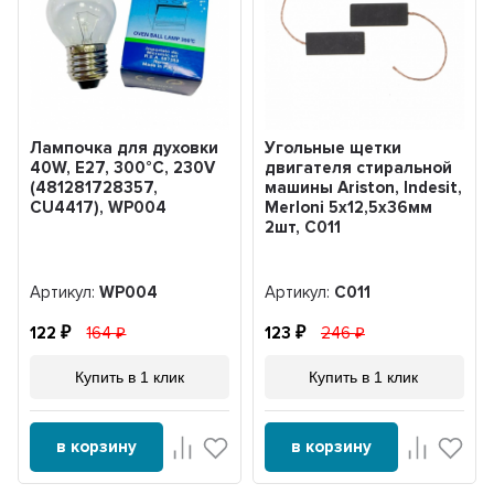
Лампочка для духовки
Угольные щетки
40W, E27, 300°C, 230V
двигателя стиральной
(481281728357,
машины Ariston, Indesit,
CU4417), WP004
Merloni 5x12,5x36мм
2шт, С011
Артикул:
WP004
Артикул:
С011
122
164
123
246
Купить в 1 клик
Купить в 1 клик
в корзину
в корзину