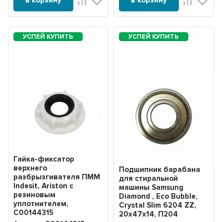
Гайка-фиксатор
верхнего
Подшипник барабана
разбрызгивателя ПММ
для стиральной
Indesit, Ariston с
машины Samsung
резиновым
Diamond , Eco Bubble,
уплотнителем,
Crystal Slim 6204 ZZ,
C00144315
20x47x14, П204