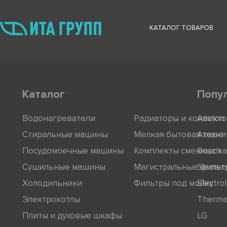
КАТАЛОГ ТОВАРОВ
Каталог
Попу
Водонагреватели
Радиаторы и конвект
Ariston
Стиральные машины
Мелкая бытовая техни
Атлант
Посудомоечные машины
Комплекты сменных к
Bosch
Сушильные машины
Магистральные фильт
Siemen
Холодильники
Фильтры под мойку
Electro
Электрокотлы
Therm
Плиты и духовые шкафы
LG