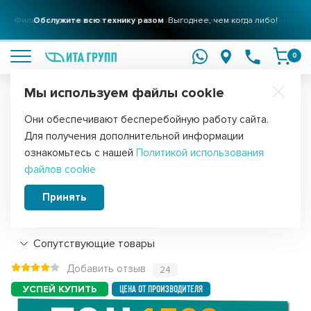
Фильтры для вашего дома
Обслужите всю технику разом
Решения для очистки воды
Выгоднее, чем когда либо!
подробнее
подробнее
0
Мы используем файлы cookie
Обратите внимание!
Они обеспечивают бесперебойную работу сайта.
Главная
Запчасти для воздушного оборудования
ТЭНы для са
Для получения дополнительной информации
ТЭН для печей 1500W Harvia, Sawo
ознакомьтесь с нашей
Политикой использования
файлов cookie
(110-ZSS, HTS009HR, ZSS-ZZ0), 21110
Принять
Подробнее
Сопутствующие товары
Добавить отзыв
24