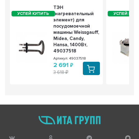
ТЭН
(нагревательный
элемент) для
посудомоечной
машины Weissgauff,
Midea, Candy,
Hansa, 1400Вт,
49037518
Артикул: 49037518
2 691
3 618