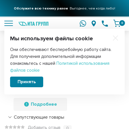
Обслужите всю технику разом
Выгоднее, чем когда либо!
подробнее
0
Мы используем файлы cookie
Обратите внимание!
Они обеспечивают бесперебойную работу сайта.
Главная
Запчасти для посудомоечных машин
Разбрызгиватели
Для получения дополнительной информации
Верхний разбрызгиватель (импеллер,
ознакомьтесь с нашей
Политикой использования
файлов cookie
лопасть) для посудомоечной машины
AEG, Electrolux, Zanussi 450мм, 949526
Принять
Подробнее
Сопутствующие товары
Добавить отзыв
0