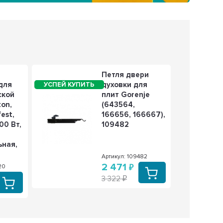
Петля двери
для
духовки для
ской
плит Gorenje
ton,
(643564,
fest,
166656, 166667),
00 Вт,
109482
ьная,
Артикул: 109482
2 471
20
3 322