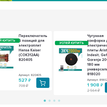
Переключатель
Чугунная
6 позиций для
конфорка 
электроплит
электриче
Hansa Kaiser
плиты Aris
(COK312AA)
Indesit, Ge
820405
Gorenje 20
180 мм
универсал
818020
Артикул: 820405
527
Артикул: 8180
1 908
708
2 564