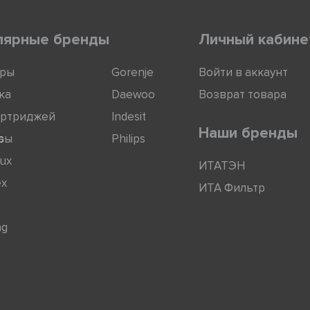
лярные бренды
Личный кабине
оры
Gorenje
Войти в аккаунт
ка
Daewoo
Возврат товара
артриджей
Indesit
Наши бренды
ры
s
Philips
lux
ИТАТЭН
ex
ИТА Фильтр
ng