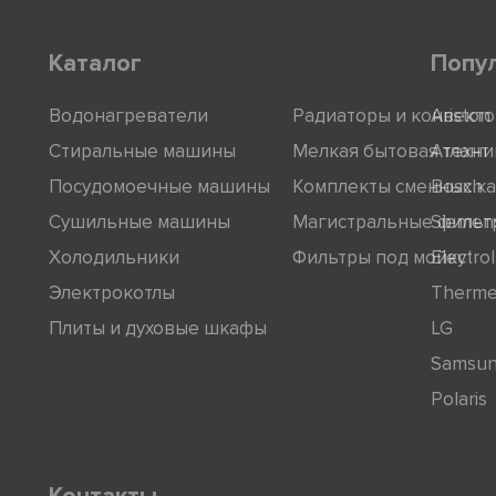
Каталог
Попу
Водонагреватели
Радиаторы и конвект
Ariston
Стиральные машины
Мелкая бытовая техни
Атлант
Посудомоечные машины
Комплекты сменных к
Bosch
Сушильные машины
Магистральные фильт
Siemen
Холодильники
Фильтры под мойку
Electro
Электрокотлы
Therm
Плиты и духовые шкафы
LG
Samsu
Polaris