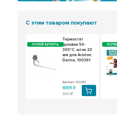
С этим товаром покупают
 2 шт
Термостат
стат
духовки 50-
ки 50-
300°С, шток 23
, L1090мм,
мм для Ariston,
17мм, 250V
Darina, 100361
1) для
n, Darina,
461
: KM100461
Артикул: 100361
1
669
900