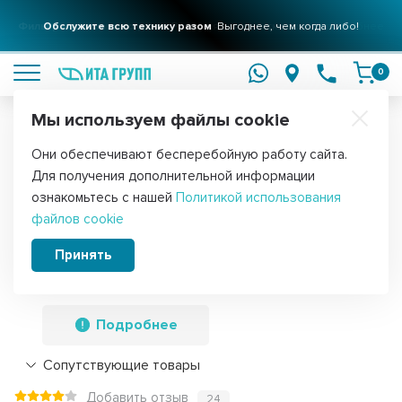
Фильтры для вашего дома
Обслужите всю технику разом
Решения для очистки воды
Выгоднее, чем когда либо!
подробнее
подробнее
0
Мы используем файлы cookie
Обратите внимание!
Они обеспечивают бесперебойную работу сайта.
Главная
Запчасти для холодильников
Панели для холодильник
Для получения дополнительной информации
Панель морозильного ящика
ознакомьтесь с нашей
Политикой использования
файлов cookie
холодильника Минск, Атлант
38,5х18,5см средняя, 774142100301,
Принять
774142100300
Подробнее
Сопутствующие товары
Добавить отзыв
24