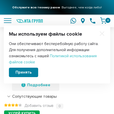
Фильтры для вашего дома
Обслужите всю технику разом
Решения для очистки воды
Выгоднее, чем когда либо!
подробнее
подробнее
0
Мы используем файлы cookie
Обратите внимание!
Они обеспечивают бесперебойную работу сайта.
Главная
Запчасти для холодильников
Петли для холодильнико
Для получения дополнительной информации
Петли двери встраиваемого
ознакомьтесь с нашей
Политикой использования
файлов cookie
холодильника Bosch, Siemens, Neff,
Gaggenau, 481147
Принять
Подробнее
Сопутствующие товары
Добавить отзыв
0