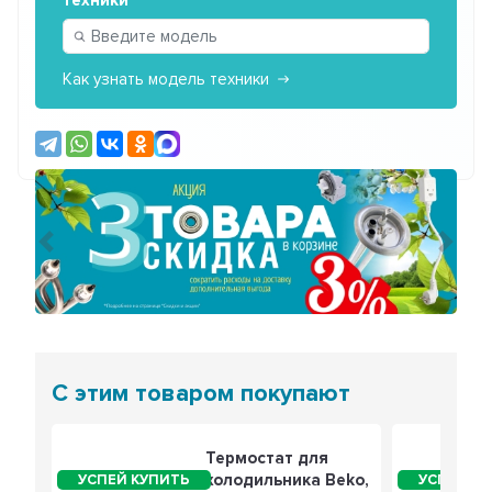
техники
Как узнать модель техники
Предыдущий
Сле
С этим товаром покупают
Термостат для
холодильника Beko,