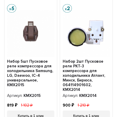
Набор 5шт Пусковое
Набор 2шт Пусковое
реле компрессора для
реле РКТ-3
холодильника Samsung,
компрессора для
LG, Daewoo, IC-4
холодильника Атлант,
универсальное,
Минск, Бирюса,
KMX2015
064114901602,
KMХ2014
Артикул:
KMX2015
Артикул:
KMХ2014
819
1 102
900
1 210
Купить в 1 клик
Купить в 1 клик