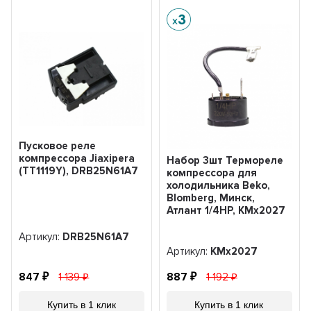
Пусковое реле
компрессора Jiaxipera
Набор 3шт Термореле
(TT1119Y), DRB25N61A7
компрессора для
холодильника Beko,
Blomberg, Минск,
Атлант 1/4HP, KMx2027
Артикул:
DRB25N61A7
Артикул:
KMx2027
847
1 139
887
1 192
Купить в 1 клик
Купить в 1 клик