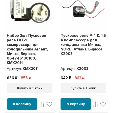
Набор 2шт Пусковое
Пусковое реле Р-4 К, 1.5
реле РКТ-1
A компрессора для
компрессора для
холодильника Минск,
холодильника Атлант,
NORD, Атлант, Бирюса,
Минск, Бирюса,
Х2003
064746100100,
KMХ2011
Артикул:
KMХ2011
Артикул:
Х2003
636
855
642
863
Купить в 1 клик
Купить в 1 клик
в корзину
в корзину