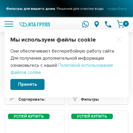
Фильтры для вашего дома
Решения для очистки воды
подробнее
0
Мы используем файлы cookie
Обратите внимание!
Они обеспечивают бесперебойную работу сайта.
Главная
Запчасти для холодильников
Реле для холодильников
Для получения дополнительной информации
Пускозащитные (пусковые) реле для
ознакомьтесь с нашей
Политикой использования
файлов cookie
холодильников
Принять
Сортировать:
Фильтры