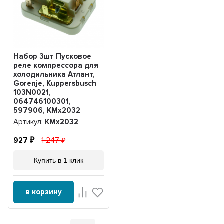
Набор 3шт Пусковое
реле компрессора для
холодильника Атлант,
Gorenje, Kuppersbusch
103N0021,
064746100301,
597906, KMх2032
Артикул:
KMх2032
927
1 247
Купить в 1 клик
в корзину