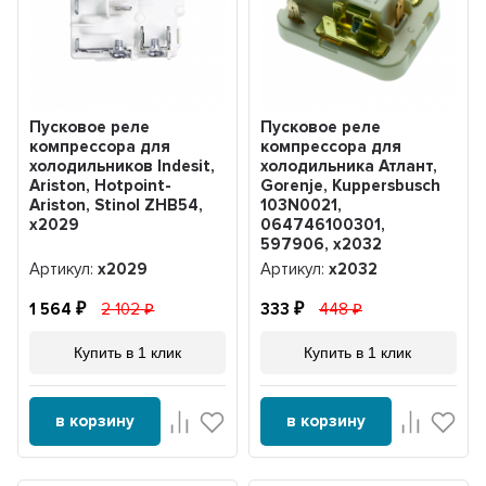
Пусковое реле
Пусковое реле
компрессора для
компрессора для
холодильников Indesit,
холодильника Атлант,
Ariston, Hotpoint-
Gorenje, Kuppersbusch
Ariston, Stinol ZHB54,
103N0021,
x2029
064746100301,
597906, х2032
Артикул:
x2029
Артикул:
х2032
1 564
2 102
333
448
Купить в 1 клик
Купить в 1 клик
в корзину
в корзину