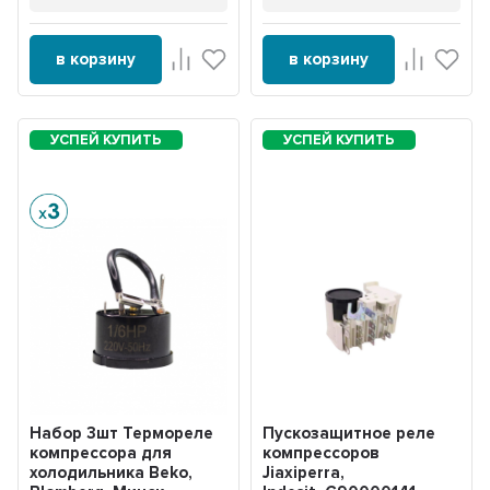
в корзину
в корзину
Набор 3шт Термореле
Пускозащитное реле
компрессора для
компрессоров
холодильника Beko,
Jiaxiperra,