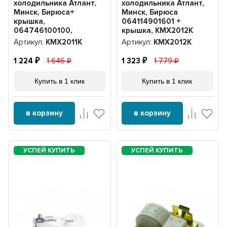
холодильника Атлант,
холодильника Атлант,
Минск, Бирюса+
Минск, Бирюса
крышка,
064114901601 +
064746100100,
крышка, KMХ2012К
KMХ2011К
Артикул:
KMХ2011К
Артикул:
KMХ2012К
1 224
1 646
1 323
1 779
Купить в 1 клик
Купить в 1 клик
в корзину
в корзину