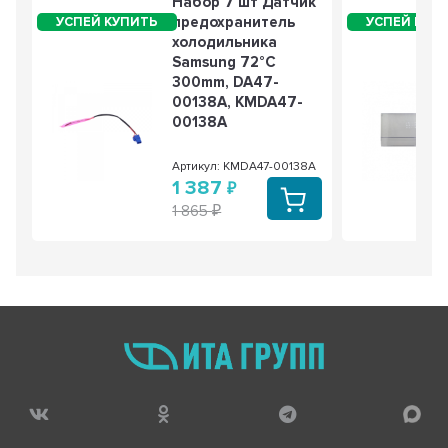
Набор 7 шт Датчик
предохранитель
холодильника
Samsung 72°C
300mm, DA47-
00138A, KMDA47-
00138A
Артикул: KMDA47-00138A
1 387
1 865