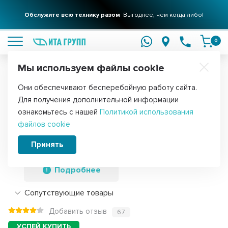
Обслужите всю технику разом
Выгоднее, чем когда либо!
подробнее
0
Мы используем файлы cookie
Обратите внимание!
Они обеспечивают бесперебойную работу сайта.
Главная
Запчасти для холодильников
Ручки дверей холодильн
Для получения дополнительной информации
Ручка дверцы для холодильника
ознакомьтесь с нашей
Политикой использования
файлов cookie
Indesit, Stinol верхняя, C00857150,
857150
Принять
Подробнее
Сопутствующие товары
Добавить отзыв
67