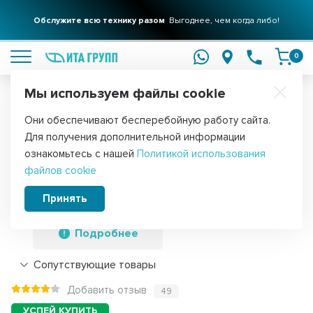
Фильтры для вашего дома
Обслужите всю технику разом
Решения для очистки воды
Выгоднее, чем когда либо!
подробнее
подробнее
0
Мы используем файлы cookie
Обратите внимание!
Они обеспечивают бесперебойную работу сайта.
Главная
Запчасти для мелкой бытовой техники
Для микроволн
Для получения дополнительной информации
Лампочка для микроволновых печей
ознакомьтесь с нашей
Политикой использования
файлов cookie
(СВЧ) Midea, LG, Samsung, Bosch, 20w,
WP020
Принять
Подробнее
Сопутствующие товары
Добавить отзыв
49