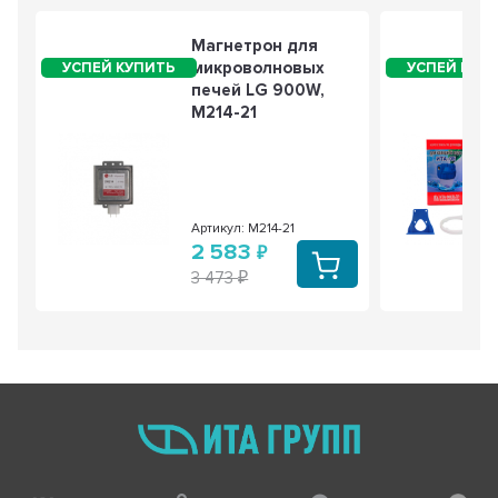
Магнетрон для
микроволновых
печей LG 900W,
М214-21
Артикул: М214-21
2 583
3 473