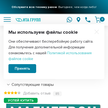
Обслужите всю технику разом
Выгоднее, чем когда либо!
подробнее
0
Мы используем файлы cookie
Обратите внимание!
Они обеспечивают бесперебойную работу сайта.
Главная
Запчасти для мелкой бытовой техники
Для микроволн
Для получения дополнительной информации
Магнетрон для микроволновых печей
ознакомьтесь с нашей
Политикой использования
файлов cookie
LG 1100W, М246-21
Принять
Подробнее
Сопутствующие товары
Добавить отзыв
85