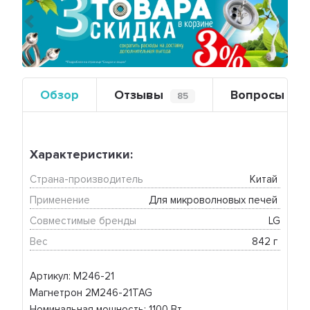
Предыдущий
Сле
Обзор
Отзывы
Вопросы
85
0
Характеристики:
Страна-производитель
Китай 
Применение
Для микроволновых печей 
Совместимые бренды
LG
Вес
842 г 
Артикул: М246-21
Магнетрон 2M246-21TAG
Номинальная мощность: 1100 Вт