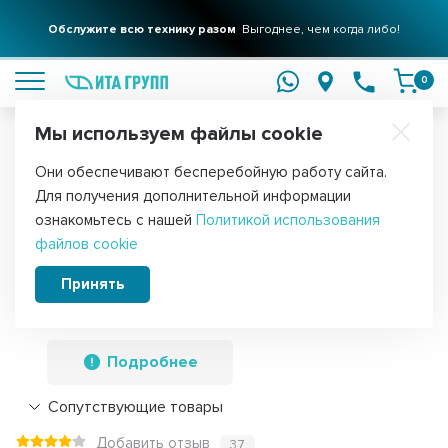
Обслужите всю технику разом
Выгоднее, чем когда либо!
подробнее
0
Мы используем файлы cookie
Обратите внимание!
Они обеспечивают бесперебойную работу сайта.
Главная
Запчасти для радиаторов и конвекторов
ТЭНы для рад
Для получения дополнительной информации
ТЭН для алюминиевого радиатора
ознакомьтесь с нашей
Политикой использования
файлов cookie
(батареи отопления) 2 кВт, правая
резьба, нерж, D33, G1", L400мм, 220V,
Принять
Р20П
Подробнее
Сопутствующие товары
Добавить отзыв
37