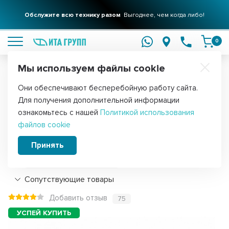
Обслужите всю технику разом
Выгоднее, чем когда либо!
подробнее
0
Мы используем файлы cookie
Обратите внимание!
Они обеспечивают бесперебойную работу сайта.
Главная
Запчасти для стиральных машин
Манжеты люка для ст
Для получения дополнительной информации
Манжета люка стиральной машины
ознакомьтесь с нашей
Политикой использования
файлов cookie
Ariston, Indesit, Whirlpool, 57932
Принять
Подробнее
Сопутствующие товары
Добавить отзыв
75