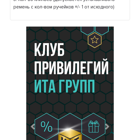
ремень с кол-вом ручейков +/- 1 от исходного)
Предыдущий
Следующий