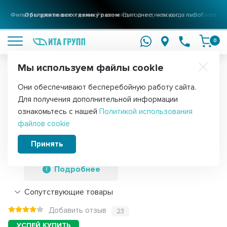
Фильтры для вашего дома
Решения для очистки воды
подробнее
0
Мы используем файлы cookie
Обратите внимание!
Они обеспечивают бесперебойную работу сайта.
Главная
Запчасти для стиральных машин
Ремни для стиральных
Для получения дополнительной информации
Приводной ремень барабана
ознакомьтесь с нашей
Политикой использования
файлов cookie
стиральной машины Ariston, Indesit,
Megadyne 1061 J4, J038
Принять
Подробнее
Сопутствующие товары
Добавить отзыв
23