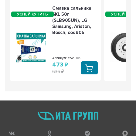
Смазка сальника
SKL 50г
(SLB905UN), LG,
Samsung, Ariston,
Bosch, cod905
Артикул: cod905
473
636