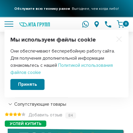
Обслужите всю технику разом
Выгоднее, чем когда либо!
подробнее
0
Мы используем файлы cookie
Обратите внимание!
Они обеспечивают бесперебойную работу сайта.
Главная
Запчасти для стиральных машин
ТЭНы для стиральных
Для получения дополнительной информации
ТЭН 1900W для стиральной машины LG
ознакомьтесь с нашей
Политикой использования
файлов cookie
Direct Drive L175мм, 3406117
Принять
Подробнее
Сопутствующие товары
Добавить отзыв
84