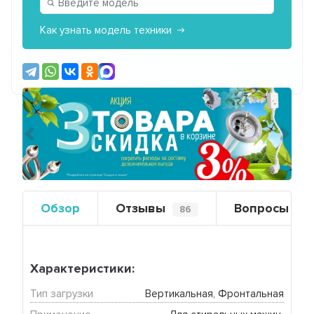
Как узнать модель техники
Предыдущий
Сле
Обзор
Отзывы
Вопросы
86
0
Характеристики:
Тип загрузки
Вертикальная, Фронтальная