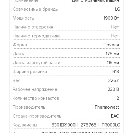
Применение
Для стиральных машин 
Совместимые бренды
LG
Мощность
1900 Вт 
Наличие отверстия
Нет 
Наличие термодатчика
Нет 
Форма
Прямая 
Длина
175 мм 
Длина изогнутой части
115 мм 
Ширина резинки
R13 
Вес
226 г 
Рабочее напряжение
230 В 
Количество контактов
2 
Производитель
Thermowatt 
Страна-производитель
EAC 
Код замены
5301ER1000H, 275765, HTR000LG