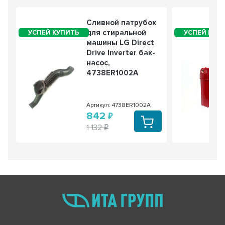
Сливной патрубок
для стиральной
машины LG Direct
Drive Inverter бак-
насос,
4738ER1002A
Артикул: 4738ER1002A
842
1 132