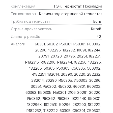
Комплектация
ТЭН, Термостат, Прокладка
Тип контактов
Клеммы под стержневой термостат
Трубка под термостат
Есть 
Страна-производитель
Китай 
Диаметр резьбы
42 
Аналоги
60301, 60302, Р60301, Р50301, Р60302, 
20296, 182296, 182232, 10091, 182244, 
20791, 20720, 20796, 20251, 182251, 
R182315, R182200, R182244, 182256, 182295, 
182205, 50305, Р50305, C50305, C60302, 
R182251, 182014, 20290, 20220, 282232, 
282014, 30290, И50305, И50302, 30296, 
30251, Р50302, R50302, R60301, R60302, 
60363, R50305, И50301, 2106, 30291, 30220, 
Р50362, Р60362, Р60363, 182244К, R50301, 
182296K, 182251К, 50296, 282200, 182222, 
R182232, R182222, 60305, C50301, C50302, 