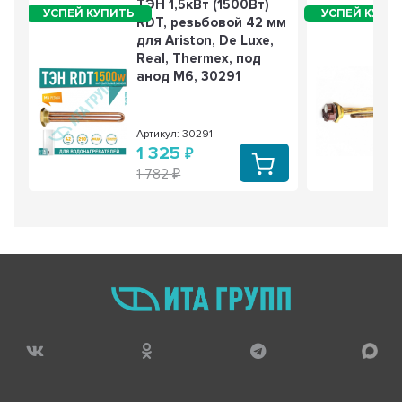
ТЭН 1,5кВт (1500Вт)
RDT, резьбовой 42 мм
для Ariston, De Luxe,
Real, Thermex, под
анод М6, 30291
Артикул: 30291
1 325
1 782