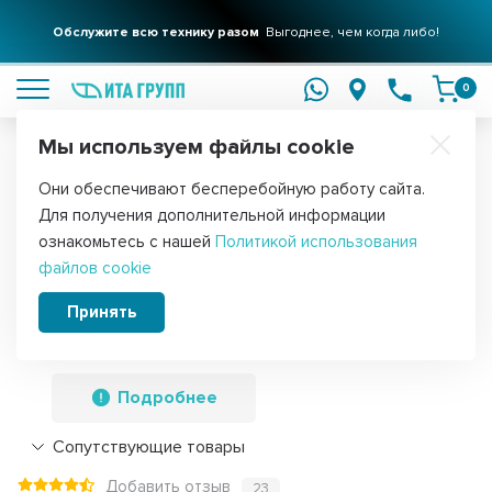
Обслужите всю технику разом
Выгоднее, чем когда либо!
подробнее
0
Мы используем файлы cookie
Обратите внимание!
Они обеспечивают бесперебойную работу сайта.
Главная
Запчасти для водонагревателей
ТЭНы для водонагре
Для получения дополнительной информации
Комплект ТЭН 1,5кВт (1500Вт) RCT,
ознакомьтесь с нашей
Политикой использования
файлов cookie
резьбовой 42мм для Ariston, De Luxe,
Real, Thermex, под анод М6 +
Принять
термостат + прокладка, C60301
Подробнее
Сопутствующие товары
Добавить отзыв
23