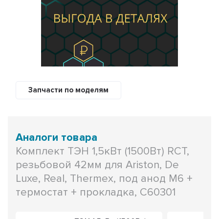
Запчасти по моделям
Аналоги товара
Комплект ТЭН 1,5кВт (1500Вт) RCT,
резьбовой 42мм для Ariston, De
Luxe, Real, Thermex, под анод М6 +
термостат + прокладка, C60301