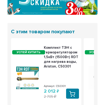
Предыдущий
Сле
С этим товаром покупают
Комплект ТЭН с
терморегулятором
1,5кВт (1500Вт) RDT
для нагрева воды,
Ariston, C50301
Артикул: C50301
2 012
2 705