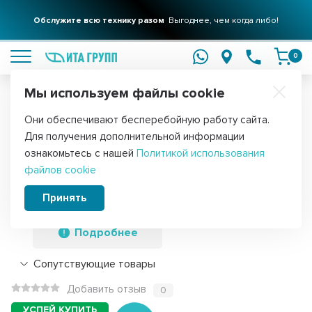
Обслужите всю технику разом
Выгоднее, чем когда либо!
подробнее
0
Мы используем файлы cookie
Обратите внимание!
Они обеспечивают бесперебойную работу сайта.
Главная
Запчасти для водонагревателей
ТЭНы для водонагре
Для получения дополнительной информации
ТЭН 2,5кВт (2500Вт) RCF для
ознакомьтесь с нашей
Политикой использования
файлов cookie
водонагревателя Ariston, Thermex под
анод М6, 384178
Принять
Подробнее
Сопутствующие товары
Добавить отзыв
0