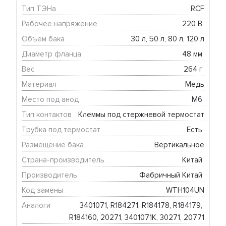
Тип ТЭНа
RCF
Рабочее напряжение
220 В 
Объем бака
30 л, 50 л, 80 л, 120 л
Диаметр фланца
48 мм 
Вес
264 г 
Материал
Медь
Место под анод
М6 
Тип контактов
Клеммы под стержневой термостат
Трубка под термостат
Есть 
Размещение бака
Вертикальное
Страна-производитель
Китай 
Производитель
Фабричный Китай 
Код замены
WTH104UN
Аналоги
3401071, R184271, R184178, R184179, 
R184160, 20271, 3401071К, 30271, 20771