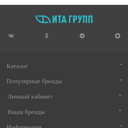
1 540 РУБ
1 145 РУБ
4 из 5
- 26%
Термостат стержневой для водонагревателя
Thermex, Ariston 20A до 80°С, R181501
Каталог
1 860 РУБ
1 384 РУБ
5 из 5
Популярные бренды
Личный кабинет
Наши бренды
Информация