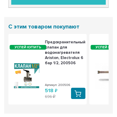
1 985 РУБ
1 476 РУБ
2 из 5
- 26%
С этим товаром покупают
Предохранительный
клапан для
Термостат стержневой для водонагревателя
водонагревателя
Thermex, Ariston, Electrolux 15A до 80°С,
200820
Ariston, Electrolux 6
бар 1/2, 200506
900 РУБ
669 РУБ
3 из 5
- 26%
Артикул: 200506
518
696
Термостат стержневой для водонагревателя
Thermex, Ariston 20A до 73°С, 181509