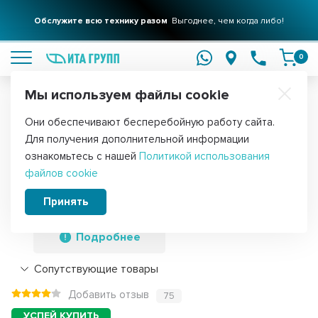
Обслужите всю технику разом
Выгоднее, чем когда либо!
подробнее
0
Мы используем файлы cookie
Обратите внимание!
Они обеспечивают бесперебойную работу сайта.
Главная
Запчасти для водонагревателей
ТЭНы для водонагре
Для получения дополнительной информации
ТЭН 3 кВт (3000 Вт) RCT резьбовой 42
ознакомьтесь с нашей
Политикой использования
файлов cookie
мм для Ariston, De Luxe, Real, Thermex,
182243i
Принять
Подробнее
Сопутствующие товары
Добавить отзыв
75