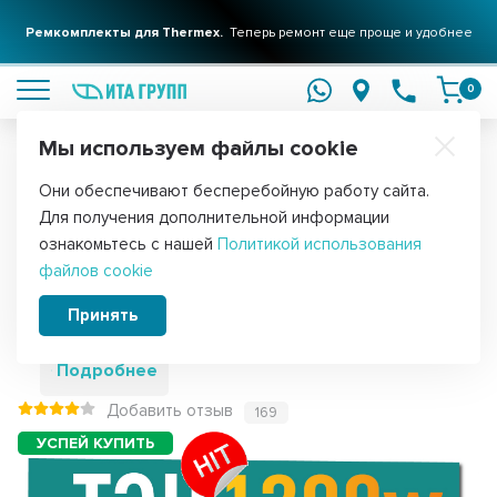
Ремкомплекты для Thermex.
Теперь ремонт еще проще и удобнее
подробнее
0
Мы используем файлы cookie
Обратите внимание!
Они обеспечивают бесперебойную работу сайта.
Главная
Запчасти для водонагревателей
ТЭНы для водонагре
Для получения дополнительной информации
Сухой ТЭН 1,2кВт (1200Вт) для
ознакомьтесь с нашей
Политикой использования
файлов cookie
водонагревателя Electrolux, AEG,
3401321
Принять
Подробнее
Добавить отзыв
169