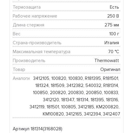
Термозащита
Есть 
Рабочее напряжение
250 В 
Длина стержня
275 мм 
Вес
100 г 
Страна-производитель
Италия 
Максимальная температура
70 °C 
Производитель
Thermowatt 
Товар
Оригинал
Аналоги
3412105, 100820, 100830, R181395, R181501, 
181324, 181509, 3412382, 540032, R181314, 
100850, 200820, 200830, 200850, 100833, 
3412120, 181347, 181314, 181395, 181316, 
3412119, 181501, 100805, 3412185, KM200820, 
KM100820, 3412165, 3412394, 3412407
Артикул 181314(3168028)