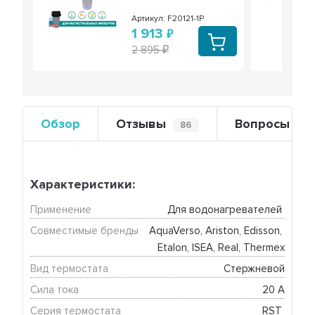
Артикул: F20121-1P
1 913
2 895
Обзор
Отзывы
Вопросы
86
1
Характеристики:
Применение
Для водонагревателей 
Совместимые бренды
AquaVerso, Ariston, Edisson, 
Etalon, ISEA, Real, Thermex
Вид термостата
Стержневой
Сила тока
20 А
Серия термостата
RST 