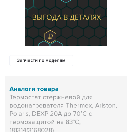
Запчасти по моделям
Аналоги товара
Термостат стержневой для
водонагревателя Thermex, Ariston,
Polaris, DEXP 20A до 70°С с
термозащитой на 83°С,
181314(3168028)