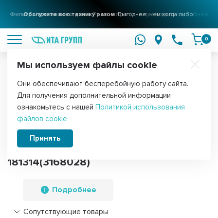
Фильтры для вашего дома
Решения для очистки воды
подробнее
0
Мы используем файлы cookie
Обратите внимание!
Они обеспечивают бесперебойную работу сайта.
Главная
Запчасти для водонагревателей
Датчики температуры 
Для получения дополнительной информации
Термостат стержневой для
ознакомьтесь с нашей
Политикой использования
файлов cookie
водонагревателя Thermex, Ariston,
Polaris, DEXP 20A до 70°С с
Принять
термозащитой на 83°С,
181314(3168028)
Подробнее
Сопутствующие товары